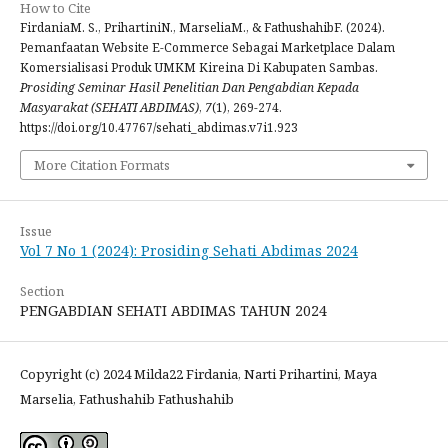
How to Cite
FirdaniaM. S., PrihartiniN., MarseliaM., & FathushahibF. (2024).
Pemanfaatan Website E-Commerce Sebagai Marketplace Dalam
Komersialisasi Produk UMKM Kireina Di Kabupaten Sambas.
Prosiding Seminar Hasil Penelitian Dan Pengabdian Kepada
Masyarakat (SEHATI ABDIMAS)
,
7
(1), 269-274.
https://doi.org/10.47767/sehati_abdimas.v7i1.923
More Citation Formats
Issue
Vol 7 No 1 (2024): Prosiding Sehati Abdimas 2024
Section
PENGABDIAN SEHATI ABDIMAS TAHUN 2024
Copyright (c) 2024 Milda22 Firdania, Narti Prihartini, Maya
Marselia, Fathushahib Fathushahib