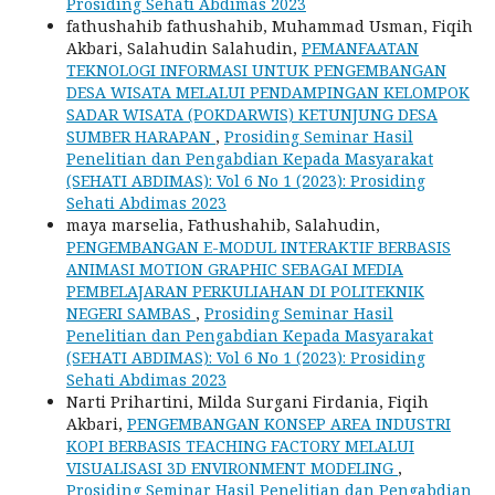
Prosiding Sehati Abdimas 2023
fathushahib fathushahib, Muhammad Usman, Fiqih
Akbari, Salahudin Salahudin,
PEMANFAATAN
TEKNOLOGI INFORMASI UNTUK PENGEMBANGAN
DESA WISATA MELALUI PENDAMPINGAN KELOMPOK
SADAR WISATA (POKDARWIS) KETUNJUNG DESA
SUMBER HARAPAN
,
Prosiding Seminar Hasil
Penelitian dan Pengabdian Kepada Masyarakat
(SEHATI ABDIMAS): Vol 6 No 1 (2023): Prosiding
Sehati Abdimas 2023
maya marselia, Fathushahib, Salahudin,
PENGEMBANGAN E-MODUL INTERAKTIF BERBASIS
ANIMASI MOTION GRAPHIC SEBAGAI MEDIA
PEMBELAJARAN PERKULIAHAN DI POLITEKNIK
NEGERI SAMBAS
,
Prosiding Seminar Hasil
Penelitian dan Pengabdian Kepada Masyarakat
(SEHATI ABDIMAS): Vol 6 No 1 (2023): Prosiding
Sehati Abdimas 2023
Narti Prihartini, Milda Surgani Firdania, Fiqih
Akbari,
PENGEMBANGAN KONSEP AREA INDUSTRI
KOPI BERBASIS TEACHING FACTORY MELALUI
VISUALISASI 3D ENVIRONMENT MODELING
,
Prosiding Seminar Hasil Penelitian dan Pengabdian