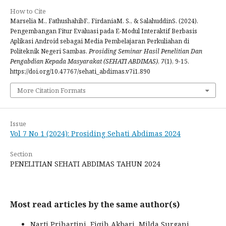
How to Cite
Marselia M., FathushahibF., FirdaniaM. S., & SalahuddinS. (2024).
Pengembangan Fitur Evaluasi pada E-Modul Interaktif Berbasis
Aplikasi Android sebagai Media Pembelajaran Perkuliahan di
Politeknik Negeri Sambas.
Prosiding Seminar Hasil Penelitian Dan
Pengabdian Kepada Masyarakat (SEHATI ABDIMAS)
,
7
(1), 9-15.
https://doi.org/10.47767/sehati_abdimas.v7i1.890
More Citation Formats
Issue
Vol 7 No 1 (2024): Prosiding Sehati Abdimas 2024
Section
PENELITIAN SEHATI ABDIMAS TAHUN 2024
Most read articles by the same author(s)
Narti Prihartini, Fiqih Akbari, Milda Surgani