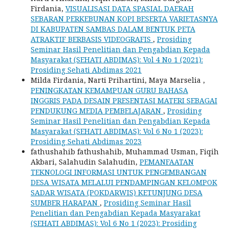
Firdania,
VISUALISASI DATA SPASIAL DAERAH
SEBARAN PERKEBUNAN KOPI BESERTA VARIETASNYA
DI KABUPATEN SAMBAS DALAM BENTUK PETA
ATRAKTIF BERBASIS VIDEOGRAFIS
,
Prosiding
Seminar Hasil Penelitian dan Pengabdian Kepada
Masyarakat (SEHATI ABDIMAS): Vol 4 No 1 (2021):
Prosiding Sehati Abdimas 2021
Milda Firdania, Narti Prihartini, Maya Marselia ,
PENINGKATAN KEMAMPUAN GURU BAHASA
INGGRIS PADA DESAIN PRESENTASI MATERI SEBAGAI
PENDUKUNG MEDIA PEMBELAJARAN
,
Prosiding
Seminar Hasil Penelitian dan Pengabdian Kepada
Masyarakat (SEHATI ABDIMAS): Vol 6 No 1 (2023):
Prosiding Sehati Abdimas 2023
fathushahib fathushahib, Muhammad Usman, Fiqih
Akbari, Salahudin Salahudin,
PEMANFAATAN
TEKNOLOGI INFORMASI UNTUK PENGEMBANGAN
DESA WISATA MELALUI PENDAMPINGAN KELOMPOK
SADAR WISATA (POKDARWIS) KETUNJUNG DESA
SUMBER HARAPAN
,
Prosiding Seminar Hasil
Penelitian dan Pengabdian Kepada Masyarakat
(SEHATI ABDIMAS): Vol 6 No 1 (2023): Prosiding