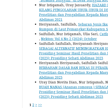
“BUMdes Tengguli” di Desa Tengguli Ke
Nur Istiqamah, Uray Januardy,
HAZARD 
KILANG PENGOLAHAN UBUR-UBUR DI D
Penelitian dan Pengabdian Kepada Masyar
Abdimas 2021
Heriyansah, Saifullah,
Sebaran Jenis Ik
Rumpon di Laut Pemangkat Kabupaten 
Saifullah, Nur Istiqamah, Ulia Sari,
Catf
,
Nekton: Vol 4 No 2 (2024): October
Saifullah Saifullah, Heriyansah Heriya
SEBAGAI ALTERNATIF MENINGKATKAN 
Prosiding Seminar Hasil Penelitian dan
(2023): Prosiding Sehati Abdimas 2023
Heriyansah Heriyansah, Saifullah Saifu
BERBAHAN DASAR BAN BEKAS DI PERA
Penelitian dan Pengabdian Kepada Masyar
Abdimas 2023
Uray Dian Novita Dian, Nur Istiqamah, N
BUAH NANAS (Ananas comosus ) SEBAG
Prosiding Seminar Hasil Penelitian dan
(2023): Prosiding Sehati Abdimas 2023
1
2
>
>>