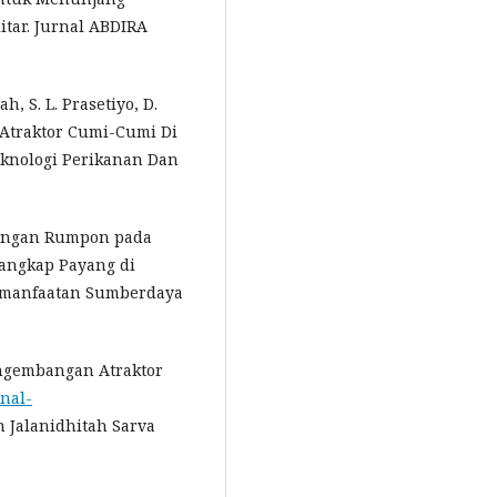
itar. Jurnal ABDIRA
h, S. L. Prasetiyo, D.
s Atraktor Cumi-Cumi Di
eknologi Perikanan Dan
sangan Rumpon pada
Tangkap Payang di
Pemanfaatan Sumberdaya
Pengembangan Atraktor
rnal-
in Jalanidhitah Sarva