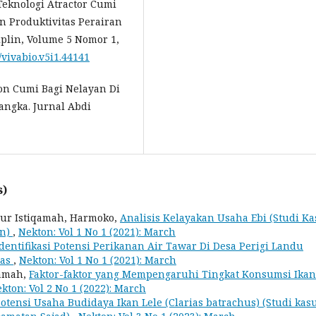
 Teknologi Atractor Cumi
 Produktivitas Perairan
plin, Volume 5 Nomor 1,
9/vivabio.v5i1.44141
on Cumi Bagi Nelayan Di
angka. Jurnal Abdi
s)
ur Istiqamah, Harmoko,
Analisis Kelayakan Usaha Ebi (Studi Ka
an)
,
Nekton: Vol 1 No 1 (2021): March
Identifikasi Potensi Perikanan Air Tawar Di Desa Perigi Landu
bas
,
Nekton: Vol 1 No 1 (2021): March
qamah,
Faktor-faktor yang Mempengaruhi Tingkat Konsumsi Ikan
kton: Vol 2 No 1 (2022): March
otensi Usaha Budidaya Ikan Lele (Clarias batrachus) (Studi kasu