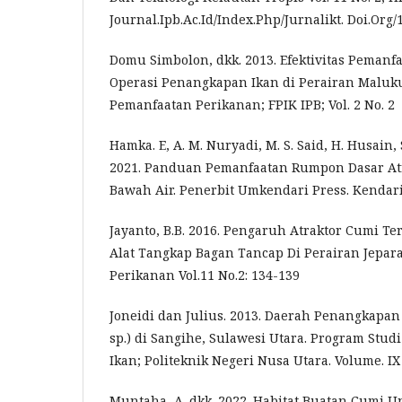
Journal.Ipb.Ac.Id/Index.Php/Jurnalikt. Doi.Org/1
Domu Simbolon, dkk. 2013. Efektivitas Peman
Operasi Penangkapan Ikan di Perairan Maluk
Pemanfaatan Perikanan; FPIK IPB; Vol. 2 No. 2
Hamka. E, A. M. Nuryadi, M. S. Said, H. Husain,
2021. Panduan Pemanfaatan Rumpon Dasar At
Bawah Air. Penerbit Umkendari Press. Kendari
Jayanto, B.B. 2016. Pengaruh Atraktor Cumi T
Alat Tangkap Bagan Tancap Di Perairan Jepara
Perikanan Vol.11 No.2: 134-139
Joneidi dan Julius. 2013. Daerah Penangkapa
sp.) di Sangihe, Sulawesi Utara. Program Stu
Ikan; Politeknik Negeri Nusa Utara. Volume. IX
Muntaha, A. dkk. 2022. Habitat Buatan Cumi 