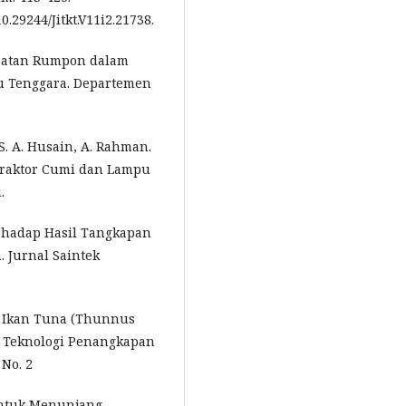
0.29244/Jitkt.V11i2.21738.
faatan Rumpon dalam
u Tenggara. Departemen
 S. A. Husain, A. Rahman.
raktor Cumi dan Lampu
.
erhadap Hasil Tangkapan
. Jurnal Saintek
n Ikan Tuna (Thunnus
di Teknologi Penangkapan
 No. 2
Untuk Menunjang