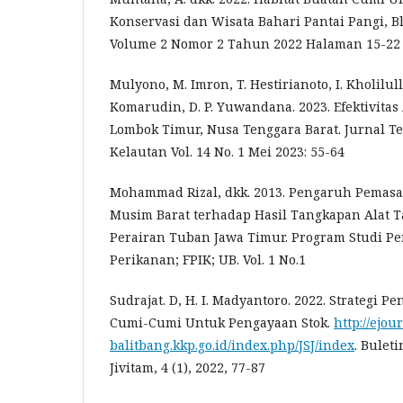
Konservasi dan Wisata Bahari Pantai Pangi, Bl
Volume 2 Nomor 2 Tahun 2022 Halaman 15-22
Mulyono, M. Imron, T. Hestirianoto, I. Kholilulla
Komarudin, D. P. Yuwandana. 2023. Efektivita
Lombok Timur, Nusa Tenggara Barat. Jurnal T
Kelautan Vol. 14 No. 1 Mei 2023: 55-64
Mohammad Rizal, dkk. 2013. Pengaruh Pema
Musim Barat terhadap Hasil Tangkapan Alat 
Perairan Tuban Jawa Timur. Program Studi 
Perikanan; FPIK; UB. Vol. 1 No.1
Sudrajat. D, H. I. Madyantoro. 2022. Strategi 
Cumi-Cumi Untuk Pengayaan Stok.
http://ejou
balitbang.kkp.go.id/index.php/JSJ/index
. Bulet
Jivitam, 4 (1), 2022, 77-87