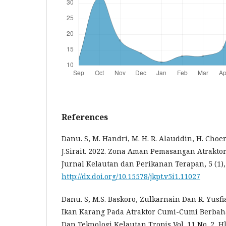
References
Danu. S, M. Handri, M. H. R. Alauddin, H. Choe
J.Sirait. 2022. Zona Aman Pemasangan Atrakto
Jurnal Kelautan dan Perikanan Terapan, 5 (1), 
http://dx.doi.org/10.15578/jkpt.v5i1.11027
Danu. S, M.S. Baskoro, Zulkarnain Dan R. Yusfi
Ikan Karang Pada Atraktor Cumi-Cumi Berbaha
Dan Teknologi Kelautan Tropis Vol. 11 No. 2, H