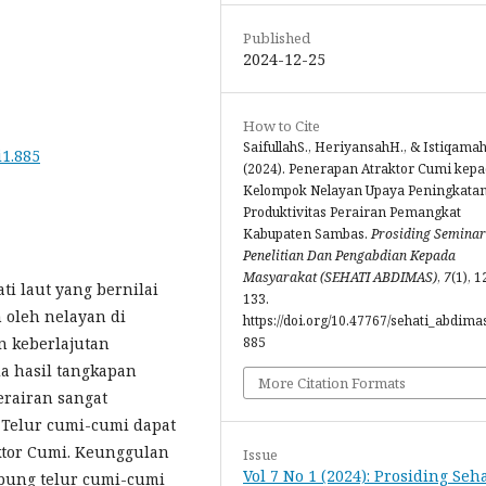
Published
2024-12-25
How to Cite
SaifullahS., HeriyansahH., & Istiqama
i1.885
(2024). Penerapan Atraktor Cumi kep
Kelompok Nelayan Upaya Peningkata
Produktivitas Perairan Pemangkat
Kabupaten Sambas.
Prosiding Seminar
Penelitian Dan Pengabdian Kepada
Masyarakat (SEHATI ABDIMAS)
,
7
(1), 1
i laut yang bernilai
133.
 oleh nelayan di
https://doi.org/10.47767/sehati_abdimas
 keberlajutan
885
a hasil tangkapan
More Citation Formats
perairan sangat
 Telur cumi-cumi dapat
ktor Cumi. Keunggulan
Issue
Vol 7 No 1 (2024): Prosiding Seha
pung telur cumi-cumi