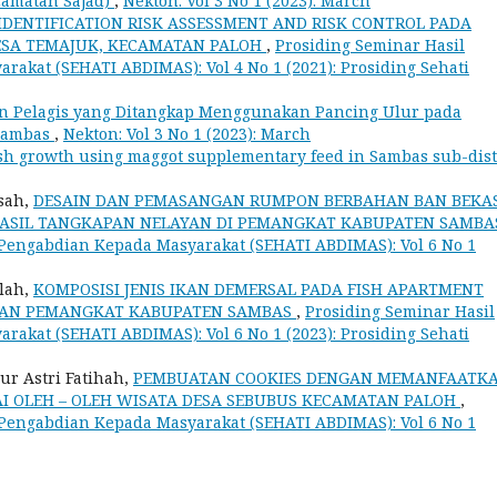
camatan Sajad)
,
Nekton: Vol 3 No 1 (2023): March
IDENTIFICATION RISK ASSESSMENT AND RISK CONTROL PADA
ESA TEMAJUK, KECAMATAN PALOH
,
Prosiding Seminar Hasil
akat (SEHATI ABDIMAS): Vol 4 No 1 (2021): Prosiding Sehati
an Pelagis yang Ditangkap Menggunakan Pancing Ulur pada
Sambas
,
Nekton: Vol 3 No 1 (2023): March
ish growth using maggot supplementary feed in Sambas sub-dist
nsah,
DESAIN DAN PEMASANGAN RUMPON BERBAHAN BAN BEKA
HASIL TANGKAPAN NELAYAN DI PEMANGKAT KABUPATEN SAMB
 Pengabdian Kepada Masyarakat (SEHATI ABDIMAS): Vol 6 No 1
llah,
KOMPOSISI JENIS IKAN DEMERSAL PADA FISH APARTMENT
IRAN PEMANGKAT KABUPATEN SAMBAS
,
Prosiding Seminar Hasil
akat (SEHATI ABDIMAS): Vol 6 No 1 (2023): Prosiding Sehati
ur Astri Fatihah,
PEMBUATAN COOKIES DENGAN MEMANFAATK
AI OLEH – OLEH WISATA DESA SEBUBUS KECAMATAN PALOH
,
 Pengabdian Kepada Masyarakat (SEHATI ABDIMAS): Vol 6 No 1