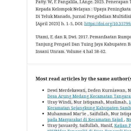
Patty. W, F. Pangalila, I.Ange. 2023. Penerapan
Kepada Kelompok Nelayan : Upaya Peningkatan
Di Teluk Manado, Jurnal Pengabdian Multidisi
[April 2023] h. 1-5, DOI:
https://doi.org/10.3579
Utami, E. dan R. Dwi. 2017. Pemanfaatan Rump
Tanjung Pengael Dan Tuing Jaya Kabupaten B
Insani Unram. Volume 4 hal 58-62.
Most read articles by the same author(
Dewi Merdekawati, Deden Kurniawan, N
Desa Arung Medang Kecamatan Tangar
Uray Windi, Nur Istiqamah, Muslimah,
Kecamatan Sejangkung Kabupaten Sam
Muhammad Mar’ie , Saifullah, Nur Isti
pada Masyarakat di Kecamatan Sajad
,
Ne
Uray Januardy, Saifullah, Hanif,
Kajian P