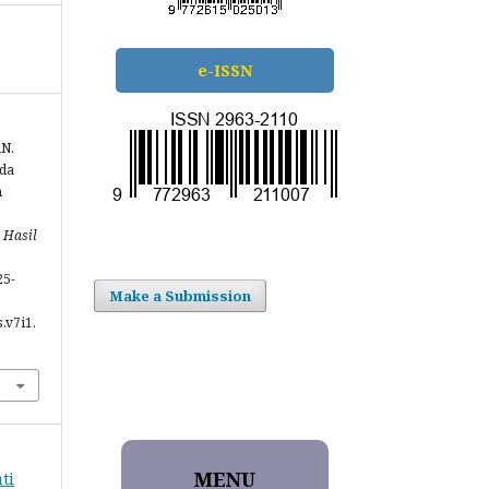
e-ISSN
hN.
ada
n
 Hasil
25-
Make a Submission
.v7i1.
MENU
ti