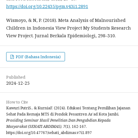
https://doi.org/10.22435/pgm.v43i1.2891
Wismoyo, & N, P. (2018). Meta Analysis of Malnourished
Children in Indonesia View Project My Students Research
View Project. Jurnal Berkala Epidemiologi, 298–310.
PDF (Bahasa Indonesia)
Published
2024-12-25
How to Cite
Kawuri PutriS., & KurniaF. (2024). Edukasi Tentang Pemilihan Jajanan
Sehat Pada Remaja MTS di Pondok Pesantren As’ad Kota Jambi.
Prosiding Seminar Hasil Penelitian Dan Pengabdian Kepada
Masyarakat (SEHATI ABDIMAS)
,
7
(1), 162-167.
https://doi.org/10.47767/sehati_abdimas.v7i1.897