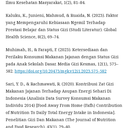
Ilmu Kesehatan Masyarakat, 1(2), 81–84.
Kaluku, K., Junieni, Mahmud, & Ruaida, N. (2023). Faktor
yang Mempengaruhi Kebiasaan Ngemil Terhadap
Prestasi Belajar dan Status Gizi (Studi Literatur). Global
Health Science, 8(2), 69–74.
Muhimah, H., & Farapti, F. (2023). Ketersediaan dan
Perilaku Konsumsi Makanan Jajanan dengan Status Gizi
pada Anak Sekolah Dasar. Media Gizi Kesmas, 12(1), 575–
582.
https://doi.org/10.20473/mgk.v12i1.2023.575-582
Sari, Y. D., & Rachmawati, R. (2020). Kontribusi Zat Gizi
Makanan Jajanan Terhadap Asupan Energi Sehari Di
Indonesia (Analisis Data Survey Konsumsi Makanan
Individu 2014) [Food Away From Home (Fafh) Contribution
of Nutrition To Daily Total Energy Intake in Indonesia].
Penelitian Gizi Dan Makanan (The Journal of Nutrition
and Food Research), 43(1), 29–40.