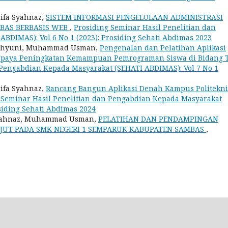
rifa Syahnaz,
SISTEM INFORMASI PENGELOLAAN ADMINISTRASI
MBAS BERBASIS WEB
,
Prosiding Seminar Hasil Penelitian dan
BDIMAS): Vol 6 No 1 (2023): Prosiding Sehati Abdimas 2023
i Wahyuni, Muhammad Usman,
Pengenalan dan Pelatihan Aplikasi
 Upaya Peningkatan Kemampuan Pemrograman Siswa di Bidang 
 Pengabdian Kepada Masyarakat (SEHATI ABDIMAS): Vol 7 No 1
rifa Syahnaz,
Rancang Bangun Aplikasi Denah Kampus Politekn
 Seminar Hasil Penelitian dan Pengabdian Kepada Masyarakat
osiding Sehati Abdimas 2024
 Syahnaz, Muhammad Usman,
PELATIHAN DAN PENDAMPINGAN
JUT PADA SMK NEGERI 1 SEMPARUK KABUPATEN SAMBAS
,