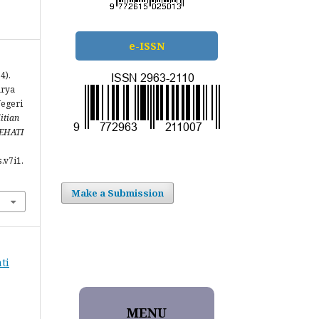
e-ISSN
4).
arya
Negeri
itian
SEHATI
.v7i1.
Make a Submission
ti
MENU