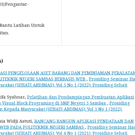
/03/Pengantar-
 Bantu Latihan Untuk
itan.
s)
MASI PENGELOLAAN ASET BARANG DAN PEMINJAMAN PERALATA
ITEKNIK NEGERI SAMBAS BERBASIS WEB
,
Prosiding Seminar Ha
akat (SEHATI ABDIMAS): Vol 5 No 1 (2022): Prosiding Sehati
rifa Syahnaz,
Pelatihan dan Pendampingan Pembuatan Aplikasi
s Visual Block Programing di SMP Negeri 5 Sambas
,
Prosiding
n Kepada Masyarakat (SEHATI ABDIMAS): Vol 5 No 1 (2022):
ia Widji Astuti,
RANCANG BANGUN APLIKASI PENDATAAN DAN
 WEB PADA POLITEKNIK NEGERI SAMBAS
,
Prosiding Seminar Has
akat (SEHATI ABDIMAS): Vol 4 No 1 (2021): Prosiding Sehati