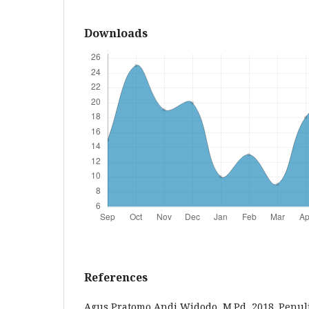
Downloads
References
Agus Pratomo Andi Widodo, M.Pd, 2018. Penuli