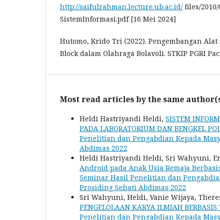
http://saifulrahman.lecture.ub.ac.id/
files/2010
SistemInformasi.pdf [16 Mei 2024]
Hutomo, Krido Tri (2022). Pengembangan Alat
Block dalam Olahraga Bolavoli. STKIP PGRI Pac
Most read articles by the same author(
Heldi Hastriyandi Heldi,
SISTEM INFOR
PADA LABORATORIUM DAN BENGKEL POL
Penelitian dan Pengabdian Kepada Masyar
Abdimas 2022
Heldi Hastriyandi Heldi, Sri Wahyuni, E
Android pada Anak Usia Remaja Berbasi
Seminar Hasil Penelitian dan Pengabdia
Prosiding Sehati Abdimas 2022
Sri Wahyuni, Heldi, Vanie Wijaya, Theres
PENGELOLAAN KARYA ILMIAH BERBASIS
Penelitian dan Pengabdian Kepada Masyar