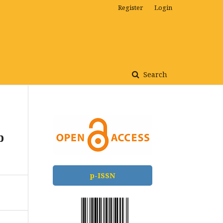
Register
Login
Search
b
p-ISSN