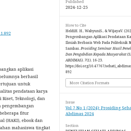
Published
2024-12-25
How to Cite
HeldiH. H., WahyuniS., & WijayaV. (202
i1.892
Pengembangan Aplikasi Pendataan K
Ilmiah Berbasis Web Pada Politeknik 
Sambas.
Prosiding Seminar Hasil Penel
Dan Pengabdian Kepada Masyarakat (
ABDIMAS)
,
7
(1), 16-23.
https://doi.org/10.47767/sehati_abdimas
bangkan aplikasi
892
ebelumnya berhasil
More Citation Formats
ertujuan untuk
alitas pendataan karya
 Riset, Teknologi, dan
Issue
da pengembangan
Vol 7 No 1 (2024): Prosiding Seha
beberapa fitur
Abdimas 2024
al (HAKI), ebook dan
Section
liahan mahasiswa tingkat