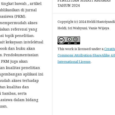
PENELITIAN SEHATI ABDIMAS
tingkat bawah , artikel
TAHUN 2024
blikasikan di jurnal
hasiswa (PKM).
Copyright (c) 2024 Heldi Hastriyandi
t mempermudah akses
Heldi, Sri Wahyuni, Vanie Wijaya
iakan referensi yang
i topik penelitian.
ait kekayaan intelektual
ebook dan buku akan
This work is licensed under a
Creati
es. Pendokumentasian
Commons Attribution-ShareAlike 4.0
n PKM juga akan
International License
.
n kualitas penelitian
ngembangan aplikasi ini
udah akses terhadap
an kualitas dan
i Sambas, serta
hasiswa dalam bidang
uan.