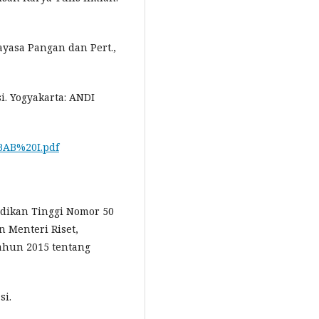
kayasa Pangan dan Pert.,
i. Yogyakarta: ANDI
/BAB%20I.pdf
idikan Tinggi Nomor 50
 Menteri Riset,
ahun 2015 tentang
si.