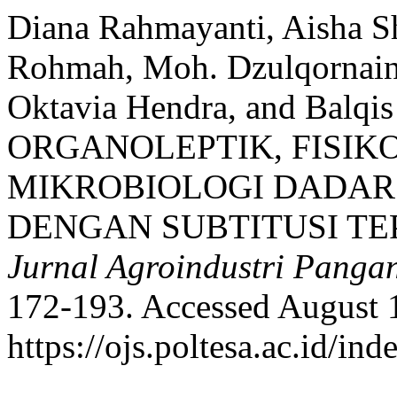
Diana Rahmayanti, Aisha Sh
Rohmah, Moh. Dzulqornain 
Oktavia Hendra, and Balq
ORGANOLEPTIK, FISIK
MIKROBIOLOGI DADAR
DENGAN SUBTITUSI TE
Jurnal Agroindustri Panga
172-193. Accessed August 
https://ojs.poltesa.ac.id/in